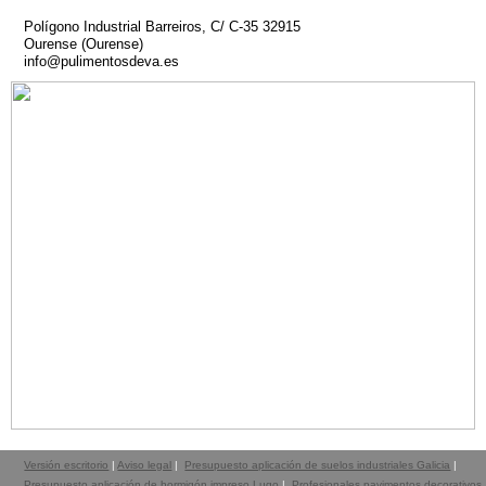
Polígono Industrial Barreiros, C/ C-35 32915
Ourense (Ourense)
info@pulimentosdeva.es
Versión escritorio
|
Aviso legal
|
Presupuesto aplicación de suelos industriales Galicia
|
Presupuesto aplicación de hormigón impreso Lugo
|
Profesionales pavimentos decorativos