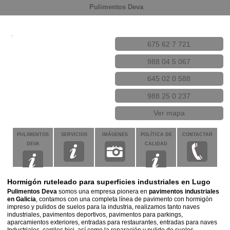
Pulimentos Deva
675 62 7 721
988 04 5 067
645 02 0 588
988 25 0 237
Ver mapa
PULIMENTOS
SERVICIOS
IMÁGENES
POLÍTICA DE
CONTACTAR
DEVA
CALIDAD
Hormigón ruteleado para superficies industriales en Lugo
Pulimentos Deva
somos una empresa pionera en
pavimentos industriales
en Galicia
, contamos con una completa línea de pavimento con hormigón
impreso y pulidos de suelos para la industria, realizamos tanto naves
industriales, pavimentos deportivos, pavimentos para parkings,
aparcamientos exteriores, entradas para restaurantes, entradas para naves
Industriales, carriles bici, así como la reparación y pulido de suelos